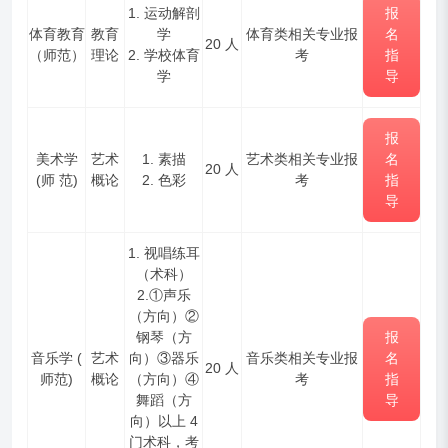
1. 运动解剖
报
体育教育
教育
学
体育类相关专业报
名
20 人
（师范
）
理论
2. 学校体育
考
指
学
导
报
美术学
艺术
1. 素描
艺术类相关专业报
名
20 人
(师
范)
概论
2. 色彩
考
指
导
1. 视唱练耳
（术科）
2.①声乐
（方向）②
钢琴（方
报
音乐学 (
艺术
向）③器乐
音乐类相关专业报
名
20 人
师范)
概论
（方向）④
考
指
舞蹈（方
导
向）以上 4
门术科，考