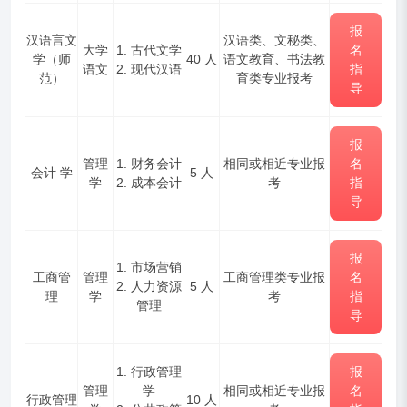
报
汉语言文
汉语类、文秘类、
大学
1. 古代文学
名
学
（师
40 人
语文教育、书法教
语文
2. 现代汉语
指
范）
育类专业报考
导
报
管理
1. 财务会计
相同或相近专业报
名
会计
学
5 人
学
2. 成本会计
考
指
导
报
1. 市场营销
工商管
管理
工商管理类专业报
名
2. 人力资源
5 人
理
学
考
指
管理
导
1. 行政管理
报
管理
学
相同或相近专业报
名
行政管理
10 人