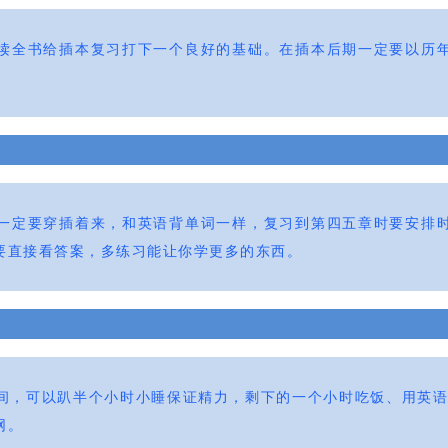
读全书给插本复习打下一个良好的基础。在插本后期一定要以历
一定要穿插着来，和英语背单词一样，复习到第四五章时要安排
要直接看答案，多练习能让你学更多的东西。
，可以趴半个小时小睡保证精力，剩下的一个小时吃饭、用英语 AP
网。