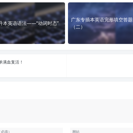
广东专插本英语完形填空答题
升本英语语法——“动词时态”
（二）
单满血复活！