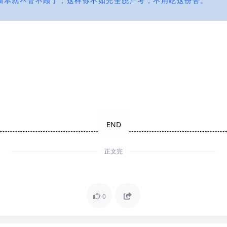
插本就不管不顾了，这样你不如完全脱产考，不用吃这份苦。
END
正文完
0