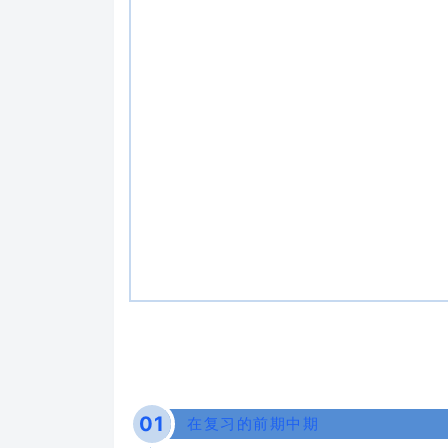
0
1
在复习的前期中期