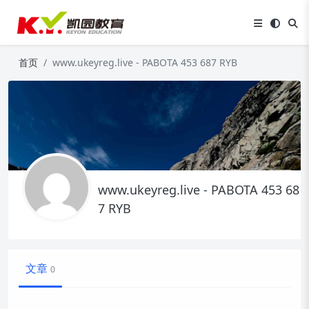
首页
www.ukeyreg.live - PABOTA 453 687 RYB
www.ukeyreg.live - PABOTA 453 68
7 RYB
文章
0