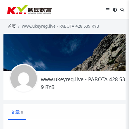
首页
www.ukeyreg.live - PABOTA 428 539 RYB
www.ukeyreg.live - PABOTA 428 53
9 RYB
文章
0