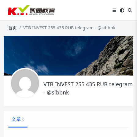
首页
VTB INVEST 255 435 RUB telegram - @sibbnk
VTB INVEST 255 435 RUB telegram
- @sibbnk
文章
0