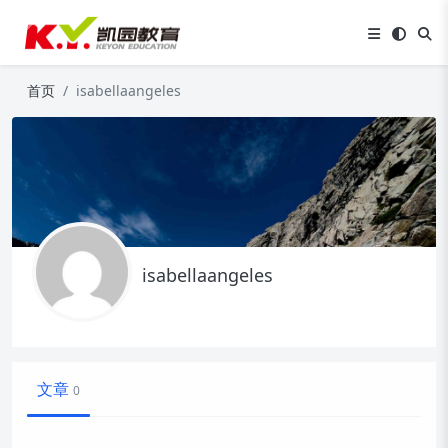
首页
isabellaangeles
isabellaangeles
文章
0