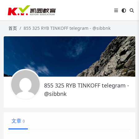
首页
855 325 RYB TINKOFF telegram - @sibbnk
855 325 RYB TINKOFF telegram -
@sibbnk
文章
0