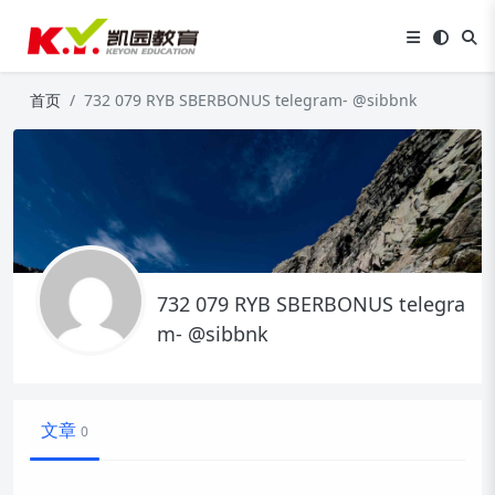
首页
732 079 RYB SBERBONUS telegram- @sibbnk
732 079 RYB SBERBONUS telegra
m- @sibbnk
文章
0